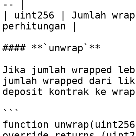
-- |

| uint256 | Jumlah wrap
perhitungan |

#### **`unwrap`**

Jika jumlah wrapped leb
jumlah wrapped dari lik
deposit kontrak ke wrap
```

function unwrap(uint256
override returns (uint2