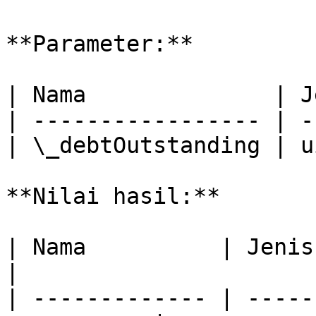
**Parameter:**

| Nama              | J
| ----------------- | -
| \_debtOutstanding | u
**Nilai hasil:**

| Nama          | Jenis   | Deskripsi 
|

| ------------- | -----