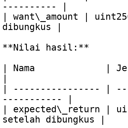
---------- |

| want\_amount | uint25
dibungkus |

**Nilai hasil:**

| Nama             | Jenis   | Desk
|

| ---------------- | --
----------- |

| expected\_return | ui
setelah dibungkus |
