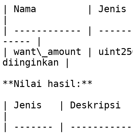
| Nama         | Jenis   | Deskripsi
|

| ------------ | ------
----- |

| want\_amount | uint25
diinginkan |

**Nilai hasil:**

| Jenis   | Deskripsi                                
|

| ------- | -----------