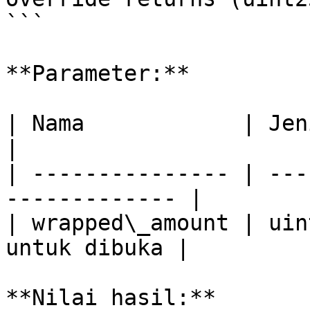
```

**Parameter:**

| Nama            | Jenis   | Deskrips
|

| --------------- | ---
------------- |

| wrapped\_amount | uin
untuk dibuka |

**Nilai hasil:**
