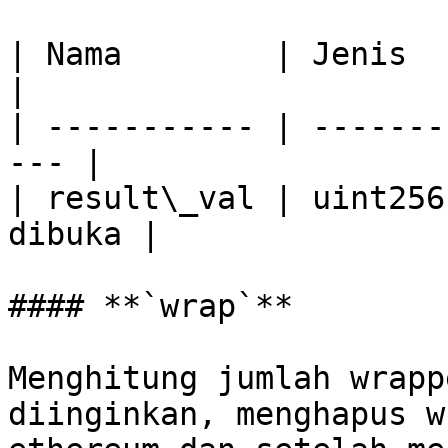
| Nama        | Jenis   | Deskripsi
|

| ----------- | -------
--- |

| result\_val | uint256
dibuka |

#### **`wrap`**

Menghitung jumlah wrapp
diinginkan, menghapus w