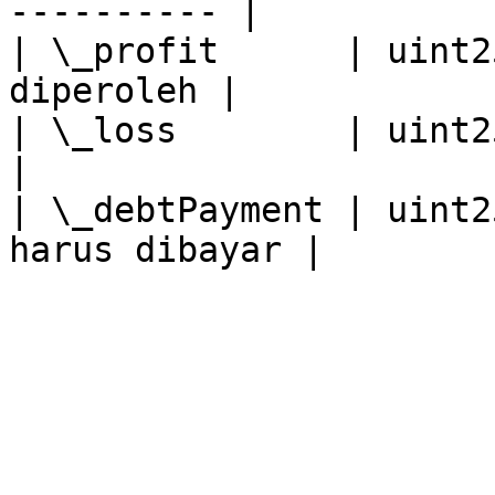
---------- |

| \_profit      | uint2
diperoleh |

| \_loss        | uint256 | Juml
|

| \_debtPayment | uint2