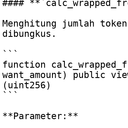
#### **`calc_wrapped_fr
Menghitung jumlah token
dibungkus.

```

function calc_wrapped_f
want_amount) public vie
(uint256)

```

**Parameter:**
