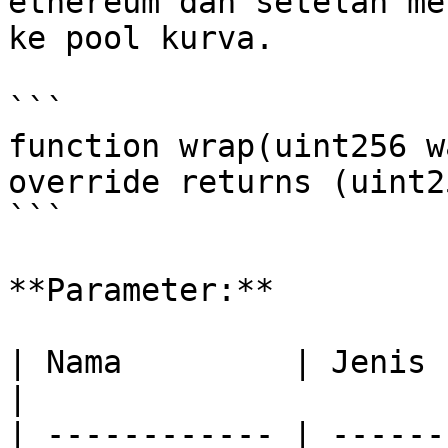
ethereum dan setelah me
ke pool kurva.

```

function wrap(uint256 w
override returns (uint2
```

**Parameter:**

| Nama         | Jenis   | Deskripsi   
|

| ------------ | ------