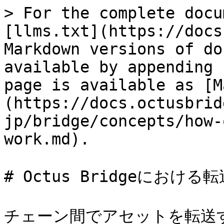
> For the complete docu
[llms.txt](https://docs
Markdown versions of do
available by appending 
page is available as [M
(https://docs.octusbrid
jp/bridge/concepts/how-
work.md).

# Octus Bridgeにおける
チェーン間でアセットを転送する