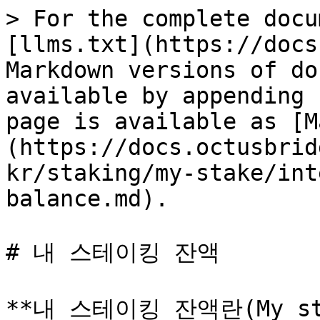
> For the complete docu
[llms.txt](https://docs
Markdown versions of do
available by appending 
page is available as [M
(https://docs.octusbrid
kr/staking/my-stake/int
balance.md).

# 내 스테이킹 잔액

**내 스테이킹 잔액란(My stak