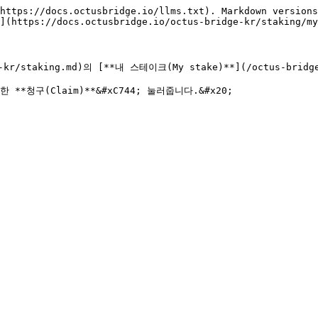
https://docs.octusbridge.io/llms.txt). Markdown versions
](https://docs.octusbridge.io/octus-bridge-kr/staking/my
kr/staking.md)의 [**내 스테이크(My stake)**](/octus-bridge
 **청구(Claim)**&#xC744; 눌러줍니다.&#x20;
