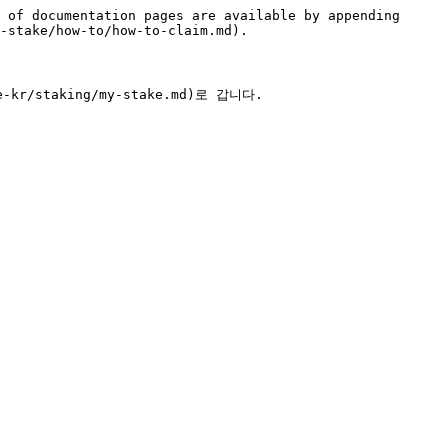
 of documentation pages are available by appending 
-stake/how-to/how-to-claim.md).

-kr/staking/my-stake.md)로 갑니다.
