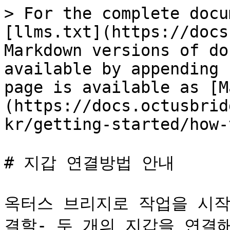
> For the complete docu
[llms.txt](https://docs
Markdown versions of do
available by appending 
page is available as [M
(https://docs.octusbrid
kr/getting-started/how-
# 지갑 연결방법 안내

옥터스 브리지로 작업을 시작
결할- 두 개의 지갑을 연결