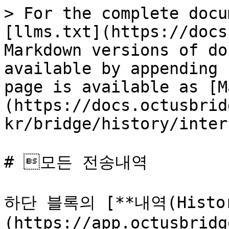
> For the complete docu
[llms.txt](https://docs
Markdown versions of do
available by appending 
page is available as [M
(https://docs.octusbrid
kr/bridge/history/inter
# 모든 전송내역

하단 블록의 [**내역(History
(https://app.octusbridg