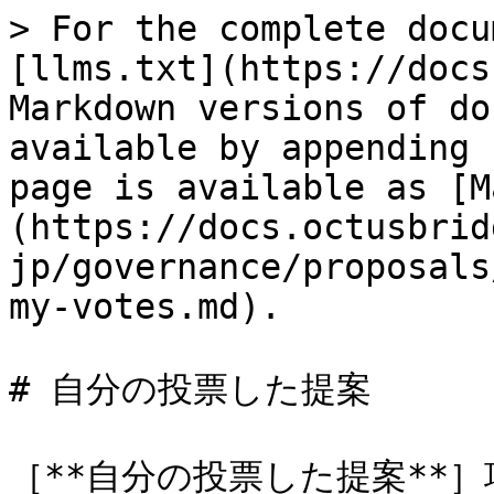
> For the complete docu
[llms.txt](https://docs
Markdown versions of do
available by appending 
page is available as [M
(https://docs.octusbrid
jp/governance/proposals
my-votes.md).

# 自分の投票した提案

［**自分の投票した提案**