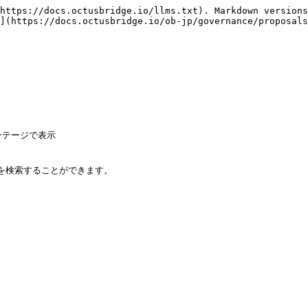
https://docs.octusbridge.io/llms.txt). Markdown versions
](https://docs.octusbridge.io/ob-jp/governance/proposals
テージで表示

を検索することができます。
