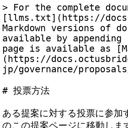
> For the complete docu
[llms.txt](https://docs
Markdown versions of do
available by appending 
page is available as [M
(https://docs.octusbrid
jp/governance/proposals
# 投票方法

ある提案に対する投票に参加す
のこの提案ページに移動します