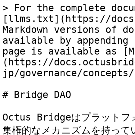
> For the complete docu
[llms.txt](https://docs
Markdown versions of do
available by appending 
page is available as [M
(https://docs.octusbrid
jp/governance/concepts/
# Bridge DAO

Octus Bridgeはプラ
集権的なメカニズムを持ってい