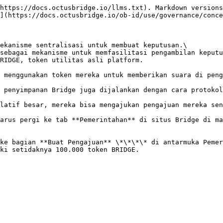
https://docs.octusbridge.io/llms.txt). Markdown versions
](https://docs.octusbridge.io/ob-id/use/governance/conce
ekanisme sentralisasi untuk membuat keputusan.\

sebagai mekanisme untuk memfasilitasi pengambilan keputu
RIDGE, token utilitas asli platform.

 menggunakan token mereka untuk memberikan suara di peng
 penyimpanan Bridge juga dijalankan dengan cara protokol
latif besar, mereka bisa mengajukan pengajuan mereka sen
arus pergi ke tab **Pemerintahan** di situs Bridge di ma
ke bagian **Buat Pengajuan** \*\*\*\* di antarmuka Pemer